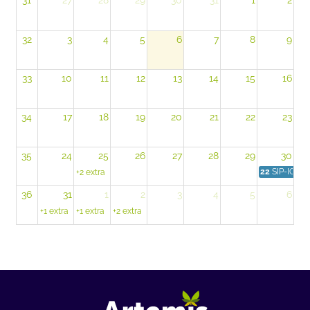
32
3
4
5
6
7
8
9
33
10
11
12
13
14
15
16
34
17
18
19
20
21
22
23
35
24
25
26
27
28
29
30
22
SIP-IOBC 20
+2 extra
36
31
1
2
3
4
5
6
+1 extra
+1 extra
+2 extra