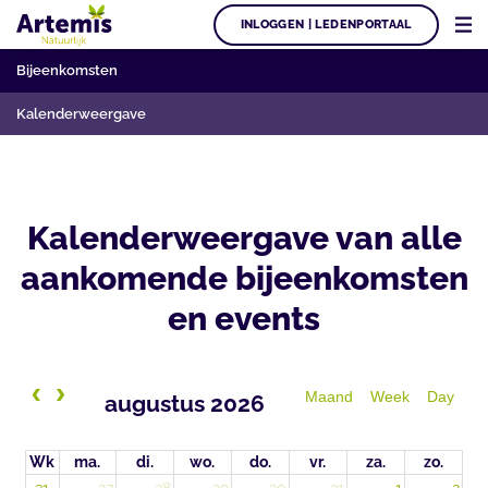
INLOGGEN | LEDENPORTAAL
Bijeenkomsten
Kalenderweergave
Kalenderweergave van alle
aankomende bijeenkomsten
en events
Maand
Week
Day
augustus 2026
Wk
ma.
di.
wo.
do.
vr.
za.
zo.
31
27
28
29
30
31
1
2